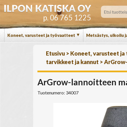
p. 06 765 1225
▼
Koneet, varusteet ja työvaatteet
Metsästys, ulkoilu j
Etusivu
>
Koneet, varusteet ja
tarvikkeet ja kannut
>
ArGrow-l
ArGrow-lannoitteen ma
Tuotenumero: 34007