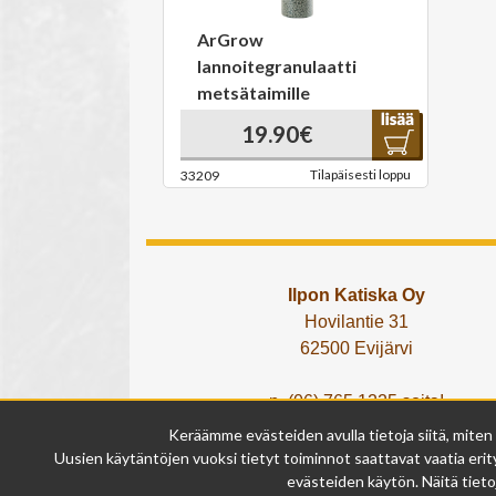
ArGrow
lannoitegranulaatti
metsätaimille
19.90€
Tilapäisesti loppu
33209
Ilpon Katiska Oy
Hovilantie 31
62500 Evijärvi
p. (06) 765 1225 soita!
tai lähetä What's App viesti!
Keräämme evästeiden avulla tietoja siitä, miten
info@ilponkatiska.fi
Uusien käytäntöjen vuoksi tietyt toiminnot saattavat vaatia erity
y-tunnus: 2404114-9
evästeiden käytön. Näitä tieto