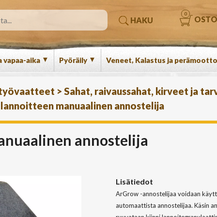
0
OSTO
HAKU
▼
▼
a vapaa-aika
Pyöräily
Veneet, Kalastus ja perämootto
 työvaatteet
>
Sahat, raivaussahat, kirveet ja tar
annoitteen manuaalinen annostelija
nuaalinen annostelija
Lisätiedot
ArGrow -annostelijaa voidaan käyttä
automaattista annostelijaa. Käsin a