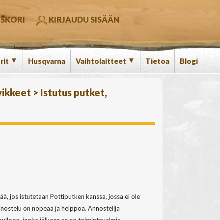
SKORI
KIRJAUDU SISÄÄN
▼
▼
rit
Husqvarna
Vaihtolaitteet
Tietoa
Blogi
vikkeet
>
Istutus putket,
ä, jos istutetaan Pottiputken kanssa, jossa ei ole
nnostelu on nopeaa ja helppoa. Annostelija