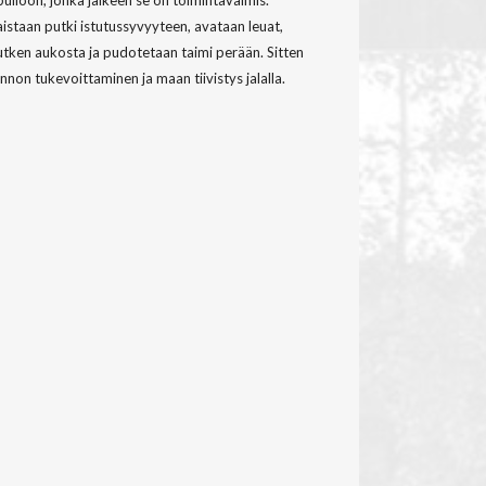
pulloon, jonka jälkeen se on toimintavalmis.
istaan putki istutussyvyyteen, avataan leuat,
tken aukosta ja pudotetaan taimi perään. Sitten
nnon tukevoittaminen ja maan tiivistys jalalla.