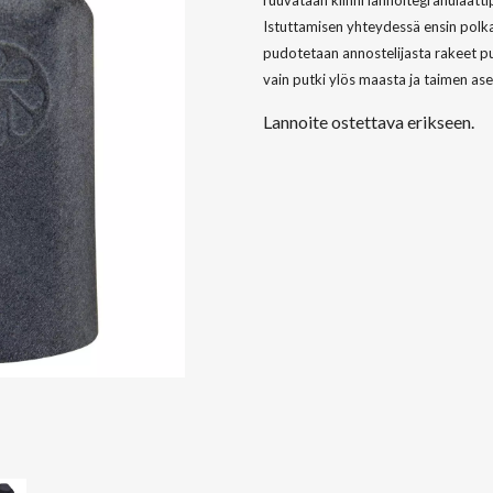
ruuvataan kiinni lannoitegranulaatti
Istuttamisen yhteydessä ensin polka
pudotetaan annostelijasta rakeet pu
vain putki ylös maasta ja taimen ase
Lannoite ostettava erikseen.