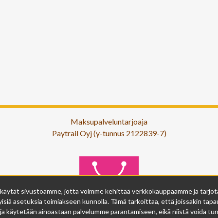
Maksupalveluntarjoaja
Paytrail Oyj (y-tunnus 2122839-7)
 käytät sivustoamme, jotta voimme kehittää verkkokauppaamme ja tarjota s
isiä asetuksia toimiakseen kunnolla. Tämä tarkoittaa, että joissakin tapau
ja käytetään ainoastaan palvelumme parantamiseen, eikä niistä voida tunn