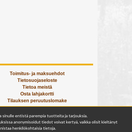
Toimitus- ja maksuehdot
Tietosuojaseloste
Tietoa meistä
Osta lahjakortti
Tilauksen peruutuslomake
Olemme avoinna
inulle entistä parempia tuotteita ja tarjouksia.
ma - pe 9 - 17
ksissa anonymisoidut tiedot voivat kertyä, vaikka olisit kieltänyt
la 9 - 14
istaa henkilökohtaisia tietoja.