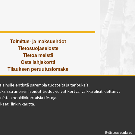
Toimitus- ja maksuehdot
Tietosuojaseloste
Tietoa meistä
Osta lahjakortti
Tilauksen peruutuslomake
Olemme avoinna
inulle entistä parempia tuotteita ja tarjouksia.
ma - pe 9 - 17
ksissa anonymisoidut tiedot voivat kertyä, vaikka olisit kieltänyt
la 9 - 14
istaa henkilökohtaisia tietoja.
su suljettu
set -linkin kautta.
Evästeasetukset