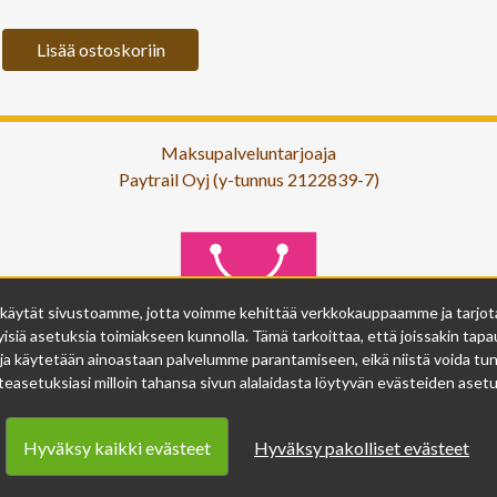
Lisää ostoskoriin
Maksupalveluntarjoaja
Paytrail Oyj (y-tunnus 2122839-7)
 käytät sivustoamme, jotta voimme kehittää verkkokauppaamme ja tarjota s
isiä asetuksia toimiakseen kunnolla. Tämä tarkoittaa, että joissakin tapau
ja käytetään ainoastaan palvelumme parantamiseen, eikä niistä voida tunn
easetuksiasi milloin tahansa sivun alalaidasta löytyvän evästeiden asetuk
Hyväksy kaikki evästeet
Hyväksy pakolliset evästeet