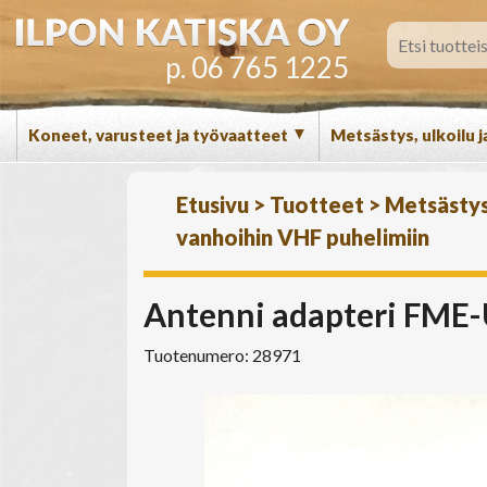
p. 06 765 1225
▼
Koneet, varusteet ja työvaatteet
Metsästys, ulkoilu j
Etusivu
>
Tuotteet
>
Metsästys,
vanhoihin VHF puhelimiin
Antenni adapteri FME-
Tuotenumero: 28971