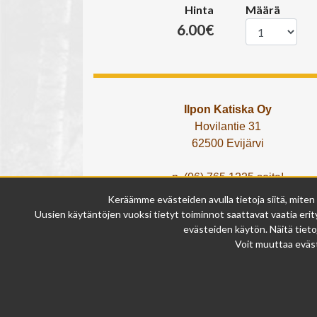
Hinta
Määrä
6.00€
Ilpon Katiska Oy
Hovilantie 31
62500 Evijärvi
p. (06) 765 1225 soita!
tai lähetä What's App viesti!
Keräämme evästeiden avulla tietoja siitä, miten
info@ilponkatiska.fi
Uusien käytäntöjen vuoksi tietyt toiminnot saattavat vaatia erity
y-tunnus: 2404114-9
evästeiden käytön. Näitä tieto
Voit muuttaa eväst