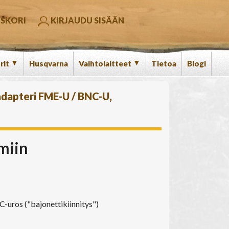
SKORI
KIRJAUDU SISÄÄN
▼
▼
rit
Husqvarna
Vaihtolaitteet
Tietoa
Blogi
adapteri FME-U / BNC-U,
miin
C-uros ("bajonettikiinnitys")