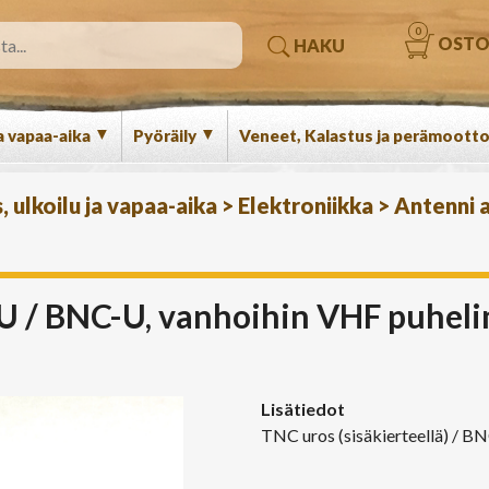
0
OSTO
HAKU
▼
▼
a vapaa-aika
Pyöräily
Veneet, Kalastus ja perämootto
 ulkoilu ja vapaa-aika
>
Elektroniikka
>
Antenni 
U / BNC-U, vanhoihin VHF puheli
Lisätiedot
TNC uros (sisäkierteellä) / BN