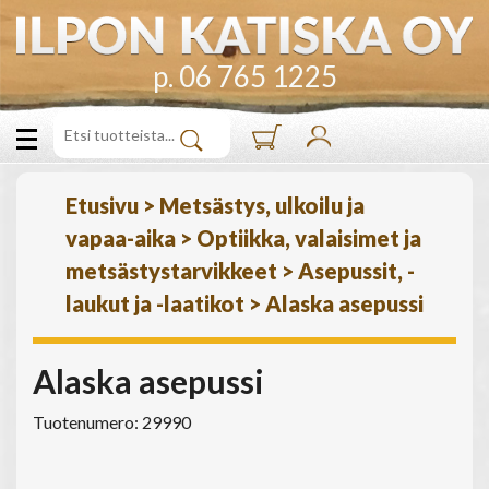
p. 06 765 1225
Etusivu
>
Metsästys, ulkoilu ja
vapaa-aika
>
Optiikka, valaisimet ja
metsästystarvikkeet
>
Asepussit, -
laukut ja -laatikot
>
Alaska asepussi
Alaska asepussi
Tuotenumero: 29990