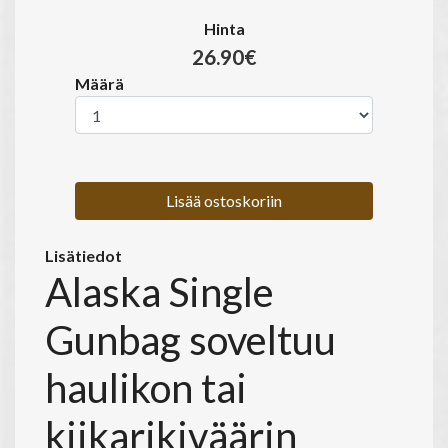
Hinta
26.90€
Määrä
Lisää ostoskoriin
Lisätiedot
Alaska Single
Gunbag soveltuu
haulikon tai
kiikarikiväärin