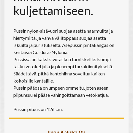
kuljettamiseen.
Pussin nylon-sisävuori suojaa asetta naarmuilta ja
hiertymiltä, ja vahva välitoppaus suojaa asetta
iskuilta ja puristukselta. Asepussin pintakangas on
kestävää Cordura-Nylonia.
Pussissa on kaksi sivutaskua tarvikkeille: isompi
tasku vetoketjulla ja pienempi tarrakiinnityksellä.
Säädettävä, pitkä kantohihna soveltuu kaiken
kokoisille kantajille.
Pussin pääosa on umpeen ommeltu, joten aseen
piipunsuu ei pääse vahingoittamaan vetoketjua.
Pussin pituus on 126 cm.
Ilpon Katiska Oy