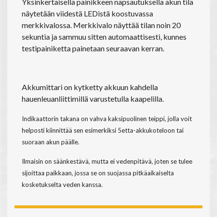
Yksinkertaisella painikkeen napsautuksella akun tila
näytetään viidestä LEDistä koostuvassa
merkkivalossa. Merkkivalo näyttää tilan noin 20
sekuntia ja sammuu sitten automaattisesti, kunnes
testipainiketta painetaan seuraavan kerran.
Akkumittari on kytketty akkuun kahdella
hauenleuanliittimillä varustetulla kaapelilla.
Indikaattorin takana on vahva kaksipuolinen teippi, jolla voit
helposti kiinnittää sen esimerkiksi 5etta-akkukoteloon tai
suoraan akun päälle.
Ilmaisin on säänkestävä, mutta ei vedenpitävä, joten se tulee
sijoittaa paikkaan, jossa se on suojassa pitkäaikaiselta
kosketukselta veden kanssa.