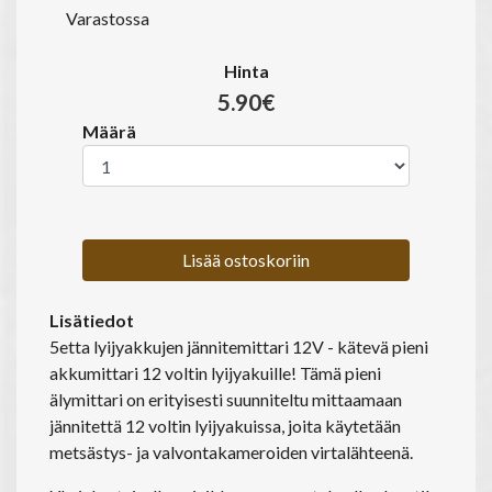
Varastossa
Hinta
5.90€
Määrä
Lisää ostoskoriin
Lisätiedot
5etta lyijyakkujen jännitemittari 12V - kätevä pieni
akkumittari 12 voltin lyijyakuille! Tämä pieni
älymittari on erityisesti suunniteltu mittaamaan
jännitettä 12 voltin lyijyakuissa, joita käytetään
metsästys- ja valvontakameroiden virtalähteenä.