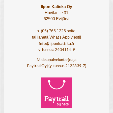
Ilpon Katiska Oy
Hovilantie 31
62500 Evijärvi
p. (06) 765 1225 soita!
tai lähetä What's App viesti!
info@ilponkatiska.fi
y-tunnus: 2404114-9
Maksupalveluntarjoaja
Paytrail Oyj (y-tunnus 2122839-7)