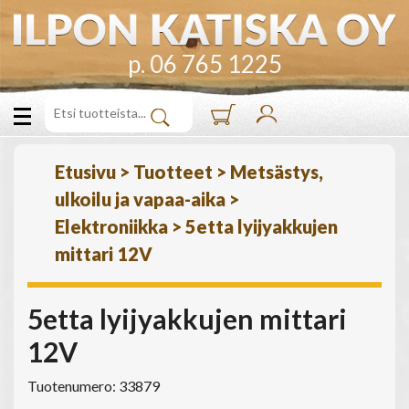
p. 06 765 1225
Etusivu
>
Tuotteet
>
Metsästys,
ulkoilu ja vapaa-aika
>
Elektroniikka
>
5etta lyijyakkujen
mittari 12V
5etta lyijyakkujen mittari
12V
Tuotenumero: 33879