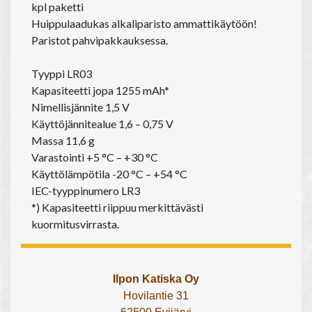
kpl paketti
Huippulaadukas alkaliparisto ammattikäytöön!
Paristot pahvipakkauksessa.
Tyyppi LR03
Kapasiteetti jopa 1255 mAh*
Nimellisjännite 1,5 V
Käyttöjännitealue 1,6 – 0,75 V
Massa 11,6 g
Varastointi +5 °C – +30 °C
Käyttölämpötila -20 °C – +54 °C
IEC-tyyppinumero LR3
*) Kapasiteetti riippuu merkittävästi
kuormitusvirrasta.
Ilpon Katiska Oy
Hovilantie 31