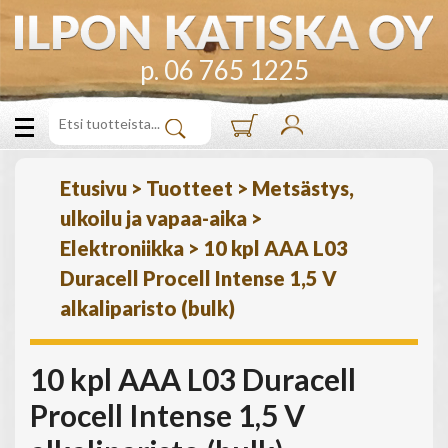
p. 06 765 1225
Etusivu
>
Tuotteet
>
Metsästys,
ulkoilu ja vapaa-aika
>
Elektroniikka
>
10 kpl AAA L03
Duracell Procell Intense 1,5 V
alkaliparisto (bulk)
10 kpl AAA L03 Duracell
Procell Intense 1,5 V