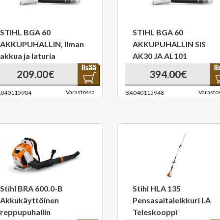
STIHL BGA 60
STIHL BGA 60
AKKUPUHALLIN, Ilman
AKKUPUHALLIN SIS
akkua ja laturia
AK30 JA AL101
209.00€
394.00€
Varastossa
Varasto
040115904
BA040115948
Stihl BRA 600.0-B
Stihl HLA 135
Akkukäyttöinen
Pensasaitaleikkuri I.A
reppupuhallin
Teleskooppi