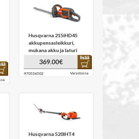
Husqvarna 215iHD45
akkupensasleikkuri,
mukana akku ja laturi
369.00€
Varastossa
970536502
ssa
Husqvarna 520IHT4