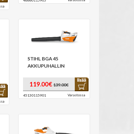
48660115905
ssa
STIHL BGA 45
AKKUPUHALLIN
119.00€
139.00€
Varastossa
45130115901
ssa