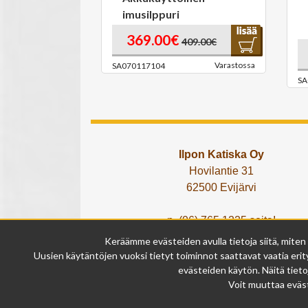
imusilppuri
369.00€
409.00€
Varastossa
SA070117104
SA
Ilpon Katiska Oy
Hovilantie 31
62500 Evijärvi
p. (06) 765 1225 soita!
tai lähetä What's App viesti!
Keräämme evästeiden avulla tietoja siitä, miten
info@ilponkatiska.fi
Uusien käytäntöjen vuoksi tietyt toiminnot saattavat vaatia erity
y-tunnus: 2404114-9
evästeiden käytön. Näitä tieto
Voit muuttaa eväst