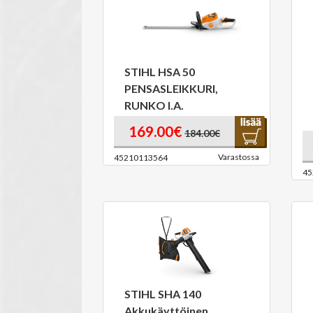
STIHL HSA 50
PENSASLEIKKURI,
RUNKO I.A.
169.00€
184.00€
Varastossa
45210113564
45
STIHL SHA 140
Akkukäyttöinen