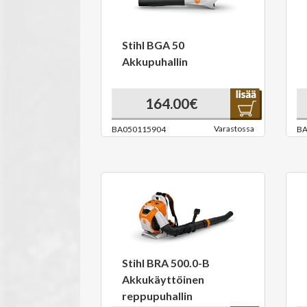
Stihl BGA 50
Akkupuhallin
164.00€
Varastossa
BA050115904
BA
Stihl BRA 500.0-B
Akkukäyttöinen
reppupuhallin