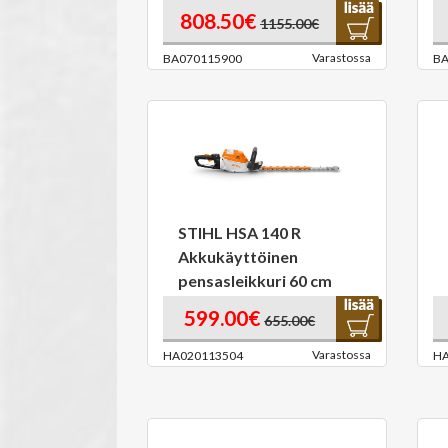
808.50€
1155.00€
Varastossa
BA070115900
BA
STIHL HSA 140 R
Akkukäyttöinen
pensasleikkuri 60 cm
599.00€
655.00€
Varastossa
HA020113504
HA