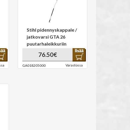
Stihl pidennyskappale /
jatkovarsi GTA 26
puutarhaleikkuriin
76.50€
ssa
Varastossa
GA018205000