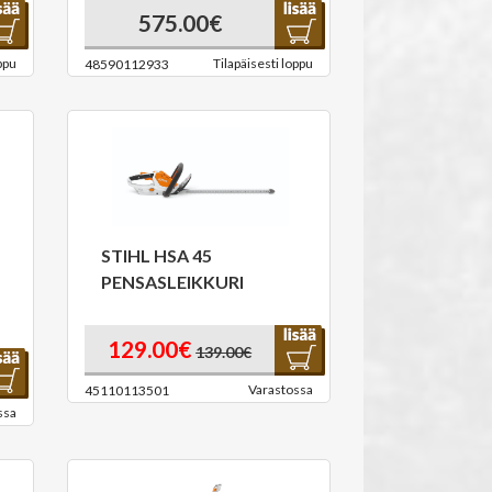
575.00€
ppu
Tilapäisesti loppu
48590112933
STIHL HSA 45
PENSASLEIKKURI
129.00€
139.00€
Varastossa
45110113501
ssa