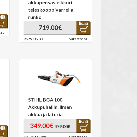
akkupensasleikkuri
teleskooppivarrella,
runko
719.00€
ssa
Varastossa
967971203
STIHL BGA 100
Akkupuhallin, Ilman
akkua ja laturia
349.00€
479.00€
Varastossa