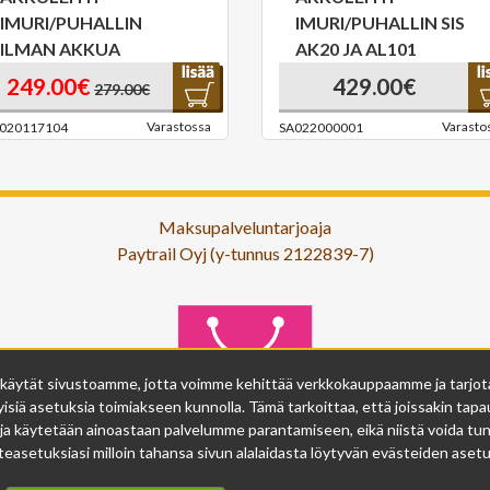
IMURI/PUHALLIN
IMURI/PUHALLIN SIS
ILMAN AKKUA
AK20 JA AL101
249.00€
429.00€
279.00€
Varastossa
Varasto
020117104
SA022000001
Maksupalveluntarjoaja
Paytrail Oyj (y-tunnus 2122839-7)
 käytät sivustoamme, jotta voimme kehittää verkkokauppaamme ja tarjota s
isiä asetuksia toimiakseen kunnolla. Tämä tarkoittaa, että joissakin tapau
ja käytetään ainoastaan palvelumme parantamiseen, eikä niistä voida tunn
easetuksiasi milloin tahansa sivun alalaidasta löytyvän evästeiden asetuk