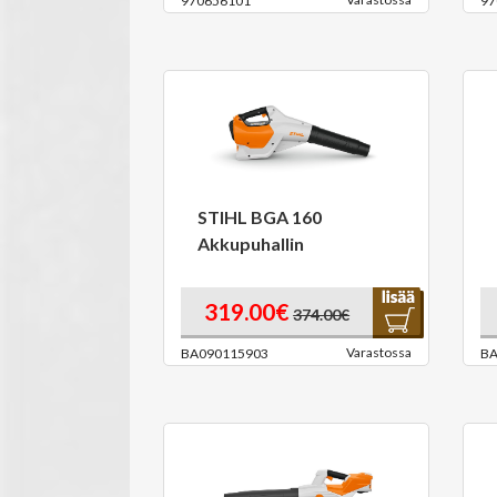
970656101
97
STIHL BGA 160
Akkupuhallin
319.00€
374.00€
Varastossa
BA090115903
BA