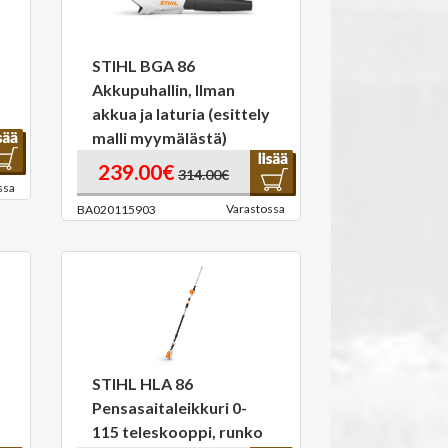
STIHL BGA 86
Akkupuhallin, Ilman
akkua ja laturia (esittely
malli myymälästä)
239.00€
314.00€
ssa
Varastossa
BA020115903
STIHL HLA 86
Pensasaitaleikkuri 0-
115 teleskooppi, runko