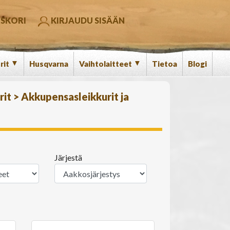
SKORI
KIRJAUDU SISÄÄN
▼
▼
rit
Husqvarna
Vaihtolaitteet
Tietoa
Blogi
rit
>
Akkupensasleikkurit ja
Järjestä