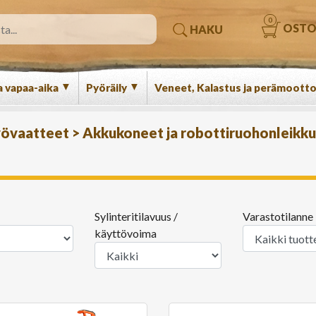
0
OSTO
HAKU
▼
▼
a vapaa-aika
Pyöräily
Veneet, Kalastus ja perämootto
työvaatteet
>
Akkukoneet ja robottiruohonleikku
Sylinteritilavuus /
Varastotilanne
käyttövoima