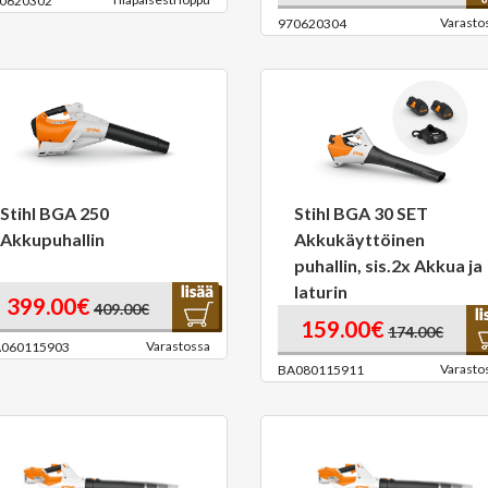
0620302
Varasto
970620304
Stihl BGA 250
Stihl BGA 30 SET
Akkupuhallin
Akkukäyttöinen
puhallin, sis.2x Akkua ja
laturin
399.00€
409.00€
159.00€
174.00€
Varastossa
060115903
Varasto
BA080115911