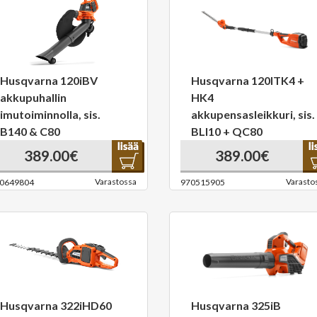
Husqvarna 120iBV
Husqvarna 120ITK4 +
akkupuhallin
HK4
imutoiminnolla, sis.
akkupensasleikkuri, sis.
B140 & C80
BLI10 + QC80
389.00€
389.00€
Varastossa
Varasto
0649804
970515905
Husqvarna 322iHD60
Husqvarna 325iB