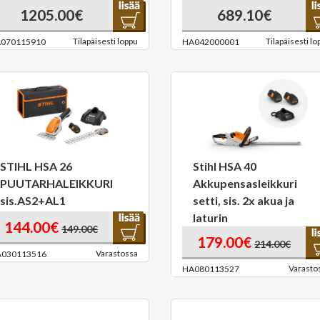
1205.00€
689.10€
Tilapäisesti loppu
Tilapäisesti lo
070115910
HA042000001
STIHL HSA 26
Stihl HSA 40
PUUTARHALEIKKURI
Akkupensasleikkuri
sis.AS2+AL1
setti, sis. 2x akua ja
laturin
144.00€
149.00€
179.00€
214.00€
Varastossa
030113516
Varasto
HA080113527