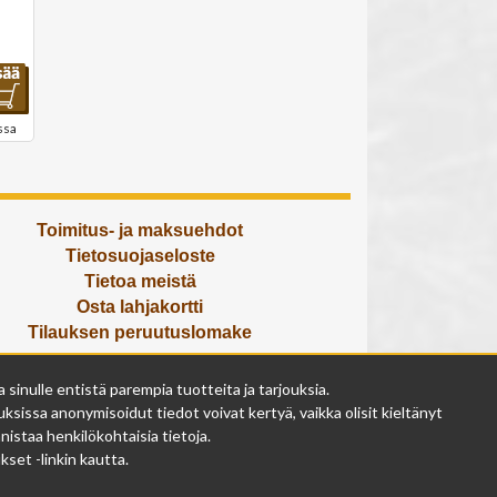
ssa
Toimitus- ja maksuehdot
Tietosuojaseloste
Tietoa meistä
Osta lahjakortti
Tilauksen peruutuslomake
Olemme avoinna
inulle entistä parempia tuotteita ja tarjouksia.
ma - pe 9 - 17
ksissa anonymisoidut tiedot voivat kertyä, vaikka olisit kieltänyt
la 9 - 14
istaa henkilökohtaisia tietoja.
su suljettu
set -linkin kautta.