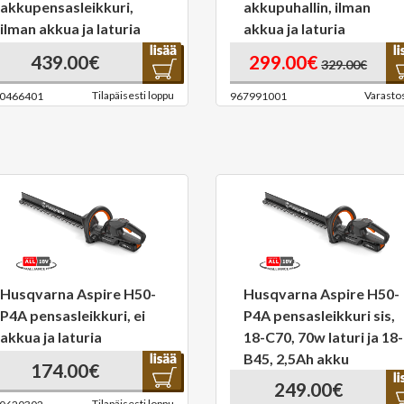
akkupensasleikkuri,
akkupuhallin, ilman
ilman akkua ja laturia
akkua ja laturia
439.00€
299.00€
329.00€
Tilapäisesti loppu
Varasto
0466401
967991001
Husqvarna Aspire H50-
Husqvarna Aspire H50-
P4A pensasleikkuri, ei
P4A pensasleikkuri sis,
akkua ja laturia
18-C70, 70w laturi ja 18-
B45, 2,5Ah akku
174.00€
249.00€
Tilapäisesti loppu