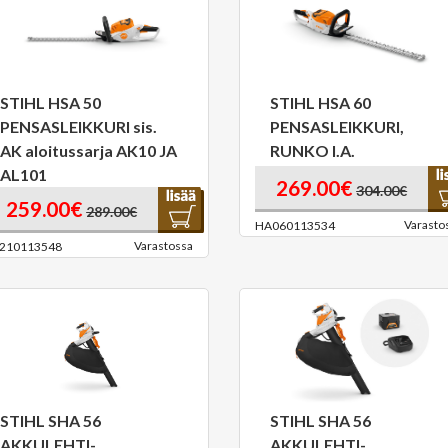
STIHL HSA 50
STIHL HSA 60
PENSASLEIKKURI sis.
PENSASLEIKKURI,
AK aloitussarja AK10 JA
RUNKO I.A.
AL101
269.00€
304.00€
259.00€
289.00€
Varasto
HA060113534
Varastossa
210113548
STIHL SHA 56
STIHL SHA 56
AKKULEHTI-
AKKULEHTI-