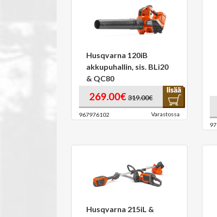
Husqvarna 120iB
akkupuhallin, sis. BLi20
& QC80
269.00€
319.00€
Varastossa
967976102
97
Husqvarna 215iL &