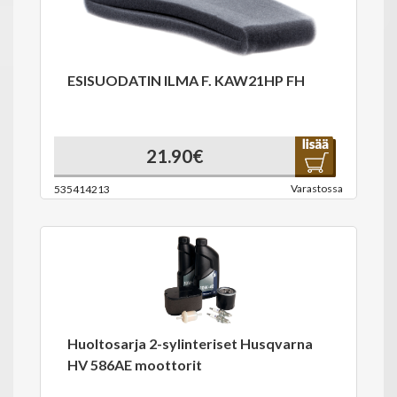
ESISUODATIN ILMA F. KAW21HP FH
21.90€
Varastossa
535414213
Huoltosarja 2-sylinteriset Husqvarna
HV 586AE moottorit