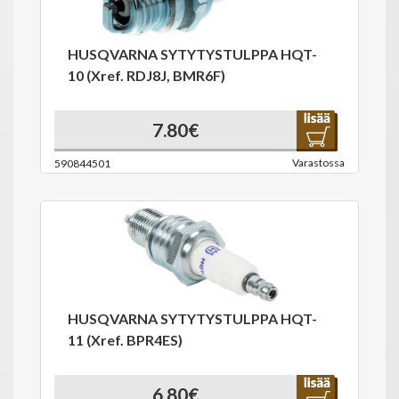
HUSQVARNA SYTYTYSTULPPA HQT-
10 (Xref. RDJ8J, BMR6F)
7.80€
Varastossa
590844501
HUSQVARNA SYTYTYSTULPPA HQT-
11 (Xref. BPR4ES)
6.80€