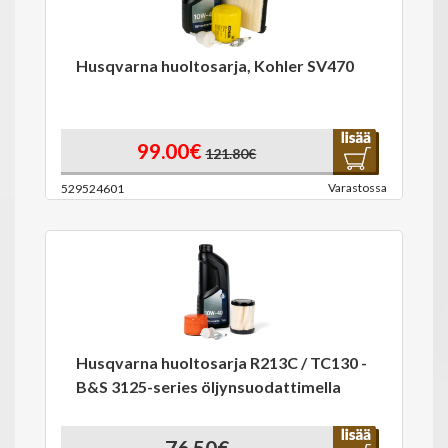
Husqvarna huoltosarja, Kohler SV470
99.00€
121.80€
Varastossa
529524601
Husqvarna huoltosarja R213C / TC130 -
B&S 3125-series öljynsuodattimella
76.50€