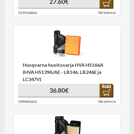
27.60€
Varastossa
529536801
Husqvarna huoltosarja HVA HS166A
(HVA HS139A/AE - LB146, LB246E ja
LC347V)
36.80€
Varastossa
599965601