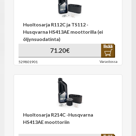
Huoltosarja R112C ja TS112 -
Husqvarna HS413AE moottorilla (ei
öljynsuodatinta)
71.20€
Varastossa
529801901
Huoltosarja R214C -Husqvarna
HS413AE moottoriin