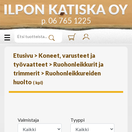
p. 06 765 1225
Etusivu
>
Koneet, varusteet ja
työvaatteet
>
Ruohonleikkurit ja
trimmerit
>
Ruohonleikkureiden
huolto
(
kpl)
Valmistaja
Tyyppi