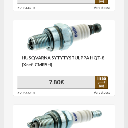
Varastossa
590844201
HUSQVARNA SYTYTYSTULPPA HQT-8
(Xref. CMR5H)
7.80€
Varastossa
590844301