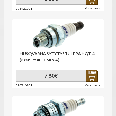
Varastossa
596421001
HUSQVARNA SYTYTYSTULPPA HQT-4
(Xref. RY4C, CMR6A)
7.80€
Varastossa
590710201