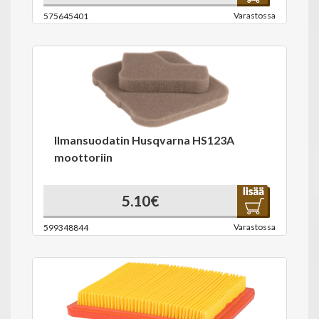
Varastossa
575645401
Ilmansuodatin Husqvarna HS123A
moottoriin
5.10€
Varastossa
599348844