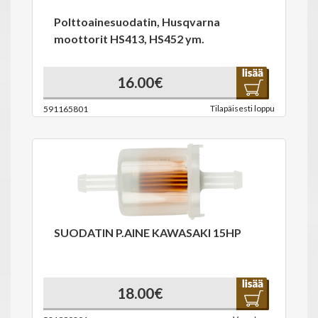
Polttoainesuodatin, Husqvarna
moottorit HS413, HS452 ym.
16.00€
Tilapäisesti loppu
591165801
SUODATIN P.AINE KAWASAKI 15HP
18.00€