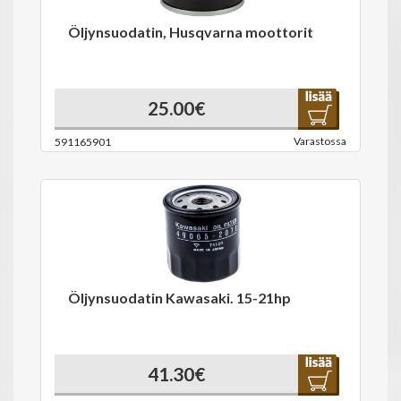
Öljynsuodatin, Husqvarna moottorit
25.00€
Varastossa
591165901
Öljynsuodatin Kawasaki. 15-21hp
41.30€