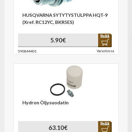
HUSQVARNA SYTYTYSTULPPA HQT-9
(Xref. RC12YC, BKR5ES)
5.90€
Varastossa
590844401
Hydron Öljysuodatin
63.10€