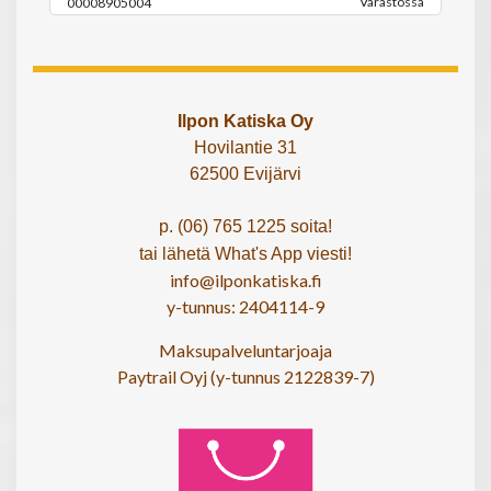
Varastossa
00008905004
Ilpon Katiska Oy
Hovilantie 31
62500 Evijärvi
p. (06) 765 1225 soita!
tai lähetä What's App viesti!
info@ilponkatiska.fi
y-tunnus: 2404114-9
Maksupalveluntarjoaja
Paytrail Oyj (y-tunnus 2122839-7)