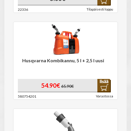
Tilapäisesti loppu
22336
Husqvarna Kombikannu, 5 l + 2,5 l uusi
54.90€
65.90€
Varastossa
580754201