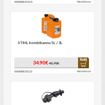
Varastossa
00008810124
STIHL kombikannu 5L / 3L
34.90€
41.70€
Varastossa
00008810113