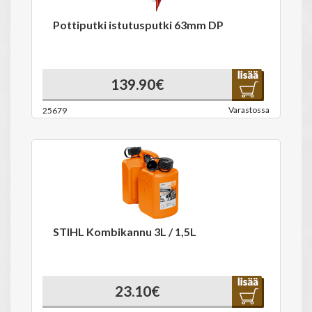
Pottiputki istutusputki 63mm DP
139.90€
Varastossa
25679
STIHL Kombikannu 3L / 1,5L
23.10€