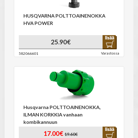
HUSQVARNA POLTTOAINENOKKA
HVA POWER
25.90€
Varastossa
582066601
Husqvarna POLTTOAINENOKKA,
ILMAN KORKKIA vanhaan
kombikannuun
17.00€
19.60€