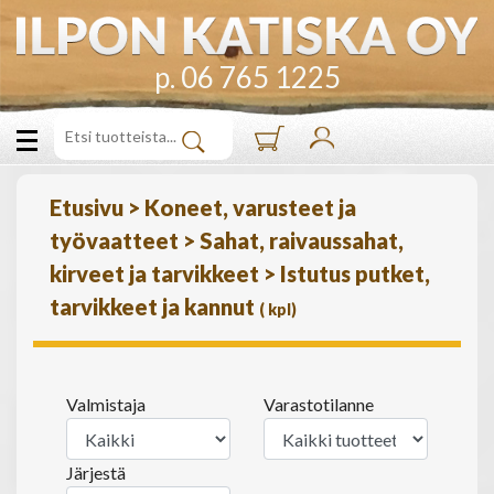
p. 06 765 1225
Etusivu
>
Koneet, varusteet ja
työvaatteet
>
Sahat, raivaussahat,
kirveet ja tarvikkeet
>
Istutus putket,
tarvikkeet ja kannut
(
kpl)
Valmistaja
Varastotilanne
Järjestä