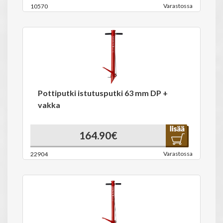
Varastossa
10570
Pottiputki istutusputki 63 mm DP +
vakka
164.90€
Varastossa
22904