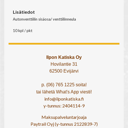
Lisätiedot
Autonventtiilin sisäosa/ venttiilinneula
10 kpl / pkt
Ilpon Katiska Oy
Hovilantie 31
62500 Evijärvi
p. (06) 765 1225 soita!
tai lähetä What's App viesti!
info@ilponkatiska.fi
y-tunnus: 2404114-9
Maksupalveluntarjoaja
Paytrail Oyj (y-tunnus 2122839-7)