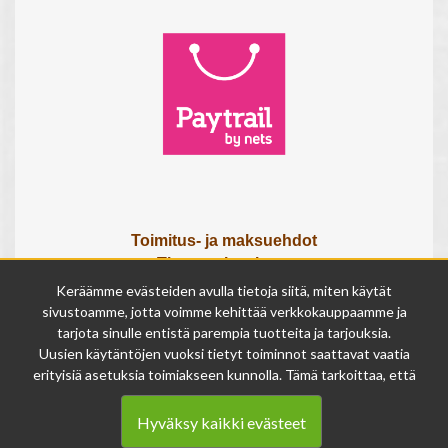
Toimitus- ja maksuehdot
Tietosuojaseloste
Tietoa meistä
Keräämme evästeiden avulla tietoja siitä, miten käytät
Osta lahjakortti
sivustoamme, jotta voimme kehittää verkkokauppaamme ja
tarjota sinulle entistä parempia tuotteita ja tarjouksia.
Tilauksen peruutuslomake
Uusien käytäntöjen vuoksi tietyt toiminnot saattavat vaatia
erityisiä asetuksia toimiakseen kunnolla. Tämä tarkoittaa, että
Olemme avoinna
joissakin tapauksissa anonymisoidut tiedot voivat kertyä,
ma - pe 9 - 17
vaikka olisit kieltänyt evästeiden käytön. Näitä tietoja
la 9 - 14
Hyväksy kaikki evästeet
käytetään ainoastaan palvelumme parantamiseen, eikä niistä
su suljettu