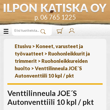
p. 06 765 1225
Etusivu
>
Koneet, varusteet ja
työvaatteet
>
Ruohonleikkurit ja
trimmerit
>
Ruohonleikkureiden
huolto
>
Venttilinneula JOE´S
Autonventtiili 10 kpl / pkt
Venttilinneula JOE´S
Autonventtiili 10 kpl / pkt