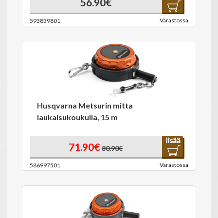
56.90€
Varastossa
593839801
Husqvarna Metsurin mitta
laukaisukoukulla, 15 m
71.90€
80.90€
Varastossa
586997501