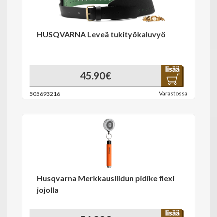
HUSQVARNA Leveä tukityökaluvyö
45.90€
Varastossa
505693216
Husqvarna Merkkausliidun pidike flexi
jojolla