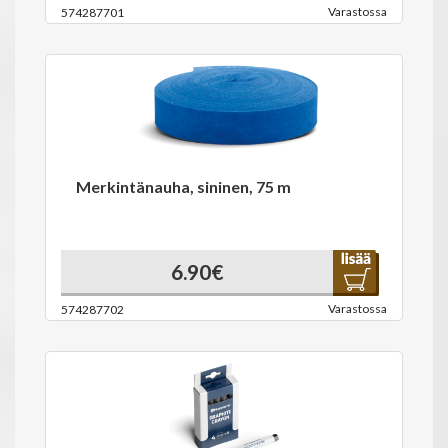
Varastossa
574287701
Merkintänauha, sininen, 75 m
6.90€
Varastossa
574287702