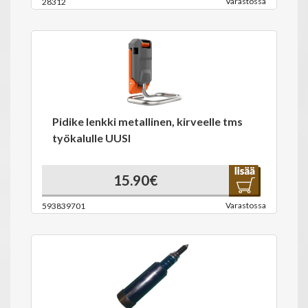
Varastossa
28312
Pidike lenkki metallinen, kirveelle tms
työkalulle UUSI
15.90€
Varastossa
593839701