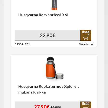
Husqvarna Rasvaprässi 0,6l
22.90€
Varastossa
595011701
Husqvarna Ruokatermos Xplorer,
mukana lusikka
27.90€
32.90€