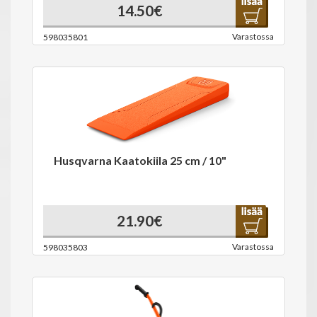
14.50€
Varastossa
598035801
Husqvarna Kaatokiila 25 cm / 10"
21.90€
Varastossa
598035803