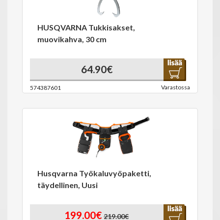
HUSQVARNA Tukkisakset,
muovikahva, 30 cm
64.90€
Varastossa
574387601
Husqvarna Työkaluvyöpaketti,
täydellinen, Uusi
199.00€
219.00€