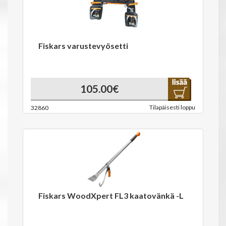
Fiskars varustevyösetti
105.00€
Tilapäisesti loppu
32860
Fiskars WoodXpert FL3 kaatovänkä -L