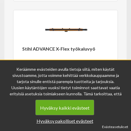
Stihl ADVANCE X-Flex työkaluvyö
Keräämme evästeiden avulla tietoja siitä, miten käytät
43.00€
sivustoamme, jotta voimme kehittää verkkokauppaamme ja
tarjota sinulle entistä parempia tuotteita ja tarjouksia.
Varastossa
0000798240x
Uusien käytäntöjen vuoksi tietyt toiminnot saattavat vaatia
erityisiä asetuksia toimiakseen kunnolla. Tämä tarkoittaa, että
joissakin tapauksissa anonymisoidut tiedot voivat kertyä,
vaikka olisit kieltänyt evästeiden käytön. Näitä tietoja
Hyväksy kaikki evästeet
käytetään ainoastaan palvelumme parantamiseen, eikä niistä
voida tunnistaa henkilökohtaisia tietoja.
Hyväksy pakolliset evästeet
Voit muuttaa evästeasetuksiasi milloin tahansa sivun
Evästeasetukset
alalaidasta löytyvän evästeiden asetukset -linkin kautta.