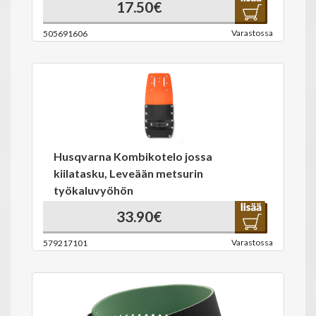
17.50€
Varastossa
505691606
Husqvarna Kombikotelo jossa
kiilatasku, Leveään metsurin
työkaluvyöhön
33.90€
Varastossa
579217101