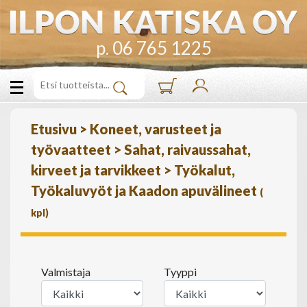
p. 06 765 1225
Etusivu
>
Koneet, varusteet ja
työvaatteet
>
Sahat, raivaussahat,
kirveet ja tarvikkeet
>
Työkalut,
Työkaluvyöt ja Kaadon apuvälineet
(
kpl)
Valmistaja
Tyyppi