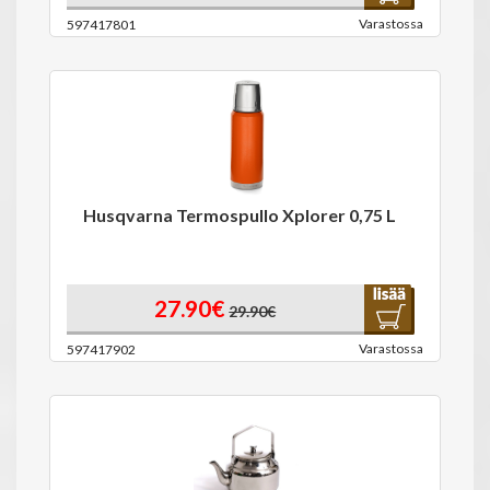
Varastossa
597417801
Husqvarna Termospullo Xplorer 0,75 L
27.90€
29.90€
Varastossa
597417902