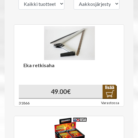
Eka retkisaha
49.00€
Varastossa
31866