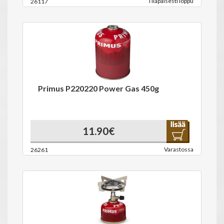
Tilapäisesti loppu
26117
Primus P220220 Power Gas 450g
11.90€
Varastossa
26261