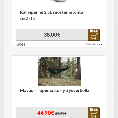
Kahvipannu 2,5L ruostumatonta
terästä
38.00€
Varastossa
19083
Mavas -riippumatto hyttysverkolla
44.90€
59.90€