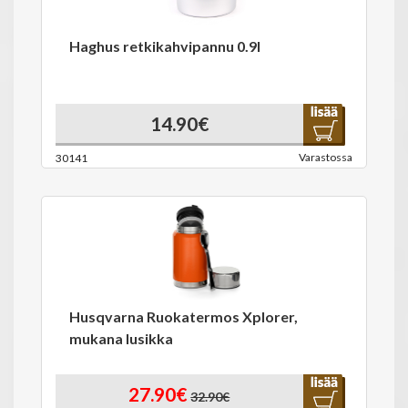
Haghus retkikahvipannu 0.9l
14.90€
Varastossa
30141
Husqvarna Ruokatermos Xplorer,
mukana lusikka
27.90€
32.90€