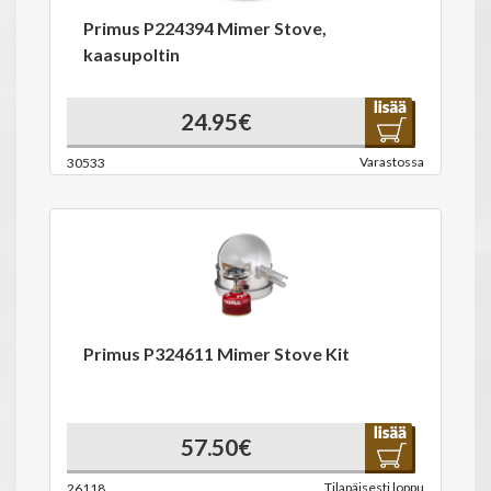
Primus P224394 Mimer Stove,
kaasupoltin
24.95€
Varastossa
30533
Primus P324611 Mimer Stove Kit
57.50€
Tilapäisesti loppu
26118