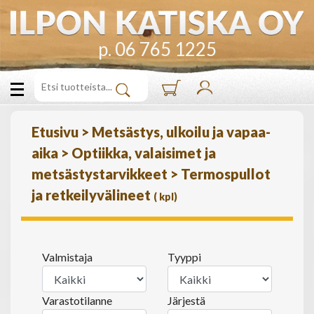
p. 06 765 1225
Etusivu
>
Metsästys, ulkoilu ja vapaa-
aika
>
Optiikka, valaisimet ja
metsästystarvikkeet
>
Termospullot
ja retkeilyvälineet
(
kpl)
Valmistaja
Tyyppi
Varastotilanne
Järjestä