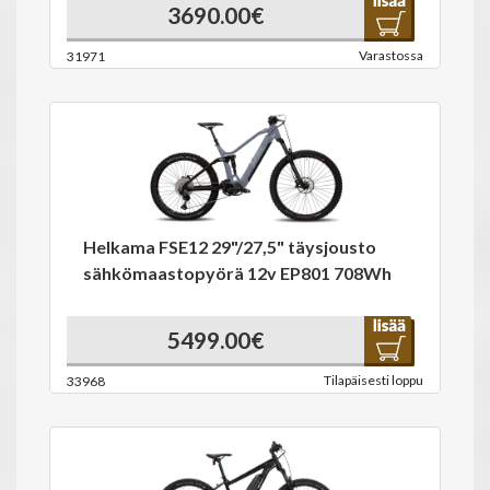
3690.00€
Varastossa
31971
Helkama FSE12 29"/27,5" täysjousto
sähkömaastopyörä 12v EP801 708Wh
5499.00€
Tilapäisesti loppu
33968