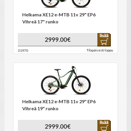
Helkama XE12 e-MTB 11v 29" EP6
Vihreä 17" runko
2999.00€
Tilapäisesti loppu
31970
Helkama XE12 e-MTB 11v 29" EP6
Vihreä 19" runko
2999.00€