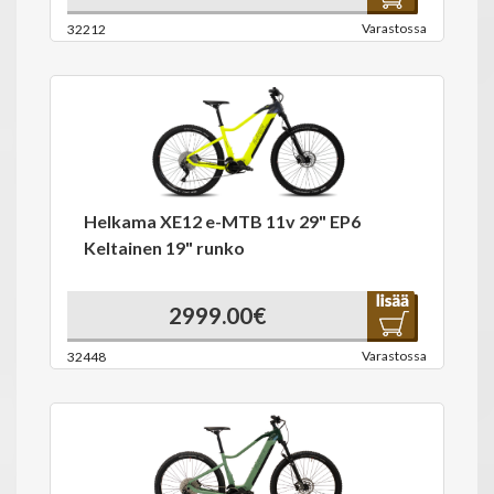
Varastossa
32212
Helkama XE12 e-MTB 11v 29" EP6
Keltainen 19" runko
2999.00€
Varastossa
32448