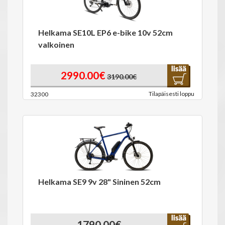
Helkama SE10L EP6 e-bike 10v 52cm
valkoinen
2990.00€
3190.00€
Tilapäisesti loppu
32300
Helkama SE9 9v 28" Sininen 52cm
1790.00€