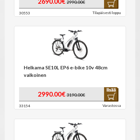
2690.00€
2990.00€
Tilapäisesti loppu
30553
Helkama SE10L EP6 e-bike 10v 48cm
valkoinen
2990.00€
3190.00€
Varastossa
33154