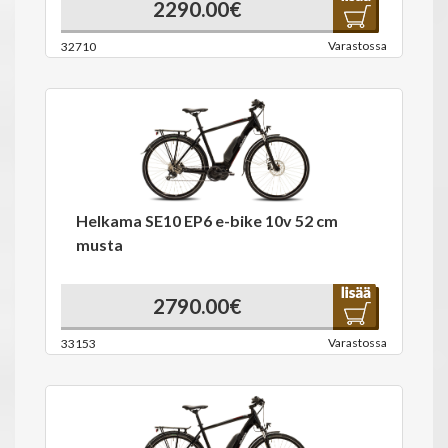
2290.00€
Varastossa
32710
Helkama SE10 EP6 e-bike 10v 52 cm
musta
2790.00€
Varastossa
33153