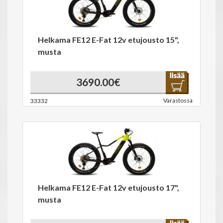
Helkama FE12 E-Fat 12v etujousto 15",
musta
3690.00€
Varastossa
33332
Helkama FE12 E-Fat 12v etujousto 17",
musta