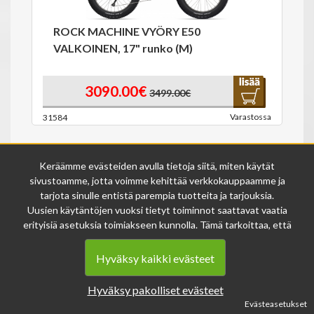
ROCK MACHINE VYÖRY E50
VALKOINEN, 17" runko (M)
3090.00€
3499.00€
Varastossa
31584
Keräämme evästeiden avulla tietoja siitä, miten käytät
sivustoamme, jotta voimme kehittää verkkokauppaamme ja
tarjota sinulle entistä parempia tuotteita ja tarjouksia.
Uusien käytäntöjen vuoksi tietyt toiminnot saattavat vaatia
erityisiä asetuksia toimiakseen kunnolla. Tämä tarkoittaa, että
ROCK MACHINE VYÖRY E90 E-FATBIKE
joissakin tapauksissa anonymisoidut tiedot voivat kertyä,
vaikka olisit kieltänyt evästeiden käytön. Näitä tietoja
Hyväksy kaikki evästeet
käytetään ainoastaan palvelumme parantamiseen, eikä niistä
voida tunnistaa henkilökohtaisia tietoja.
Hyväksy pakolliset evästeet
2999.00€
Voit muuttaa evästeasetuksiasi milloin tahansa sivun
Evästeasetukset
alalaidasta löytyvän evästeiden asetukset -linkin kautta.