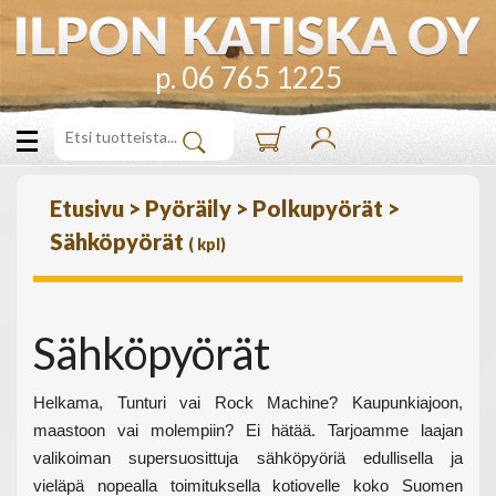
p. 06 765 1225
Etusivu
>
Pyöräily
>
Polkupyörät
>
Sähköpyörät
(
kpl)
Sähköpyörät
Helkama, Tunturi vai Rock Machine? Kaupunkiajoon, 
maastoon vai molempiin? Ei hätää. Tarjoamme laajan 
valikoiman supersuosittuja sähköpyöriä edullisella ja 
vieläpä nopealla toimituksella kotiovelle koko Suomen 