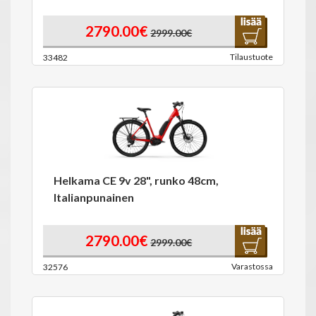
2790.00€
2999.00€
Tilaustuote
33482
Helkama CE 9v 28", runko 48cm,
Italianpunainen
2790.00€
2999.00€
Varastossa
32576