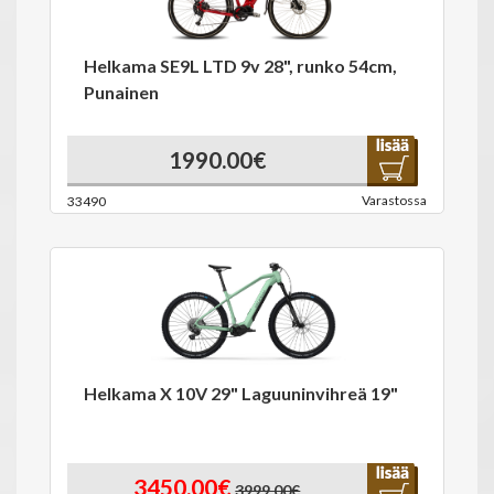
Helkama SE9L LTD 9v 28", runko 54cm,
Punainen
1990.00€
Varastossa
33490
Helkama X 10V 29" Laguuninvihreä 19"
3450.00€
3999.00€