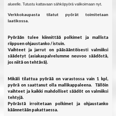
alueelle. Tutustu kattavaan sähköpyörä valikoimaan nyt.
Verkkokaupasta tilatut pyörät toimitetaan
laatikossa.
Pyörään tulee kiinnittää polkimet ja mallista
riippuen ohjaustanko / istuin.
Vaihteet ja jarrut on pääsääntöisesti valmiiksi
säädetyt (asiakaspalvelumme neuvoo säädöstä,
jos niitä on tehtävä).
Mikäli tilattua pyörää on varastossa vain 1 kpl,
pyörä on saattanut olla mallikappaleena. Tällöin
vaihteet ja kaikki mahdolliset säädöt on valmiiksi
tehtyjä.
Pyörästä irroitetaan polkimet ja ohjaustanko
käännetään pakattaessa.