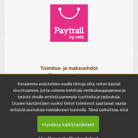
Toimitus- ja maksuehdot
Tietosuojaseloste
Tietoa meistä
Keräämme evästeiden avulla tietoja siitä, miten käytät
Osta lahjakortti
sivustoamme, jotta voimme kehittää verkkokauppaamme ja
tarjota sinulle entistä parempia tuotteita ja tarjouksia.
Tilauksen peruutuslomake
Uusien käytäntöjen vuoksi tietyt toiminnot saattavat vaatia
erityisiä asetuksia toimiakseen kunnolla. Tämä tarkoittaa, että
Olemme avoinna
joissakin tapauksissa anonymisoidut tiedot voivat kertyä,
ma - pe 9 - 17
vaikka olisit kieltänyt evästeiden käytön. Näitä tietoja
la 9 - 14
Hyväksy kaikki evästeet
käytetään ainoastaan palvelumme parantamiseen, eikä niistä
su suljettu
voida tunnistaa henkilökohtaisia tietoja.