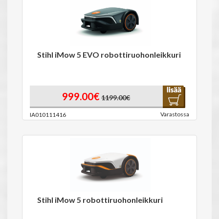
Stihl iMow 5 EVO robottiruohonleikkuri
999.00€
1199.00€
Varastossa
IA010111416
Stihl iMow 5 robottiruohonleikkuri