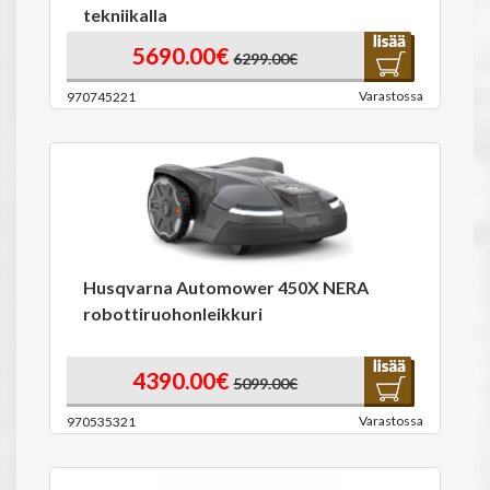
tekniikalla
5690.00€
6299.00€
Varastossa
970745221
Husqvarna Automower 450X NERA
robottiruohonleikkuri
4390.00€
5099.00€
Varastossa
970535321