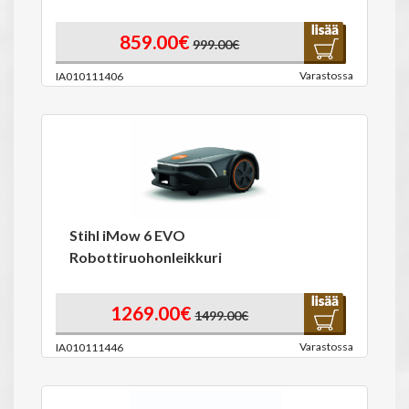
859.00€
999.00€
Varastossa
IA010111406
Stihl iMow 6 EVO
Robottiruohonleikkuri
1269.00€
1499.00€
Varastossa
IA010111446