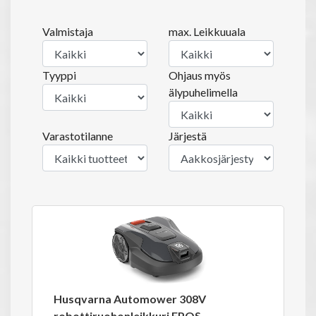
Valmistaja
max. Leikkuuala
Tyyppi
Ohjaus myös
älypuhelimella
Varastotilanne
Järjestä
Husqvarna Automower 308V
robottiruohonleikkuri EPOS