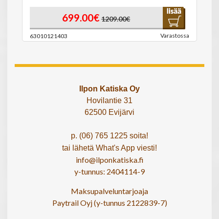
699.00€
1209.00€
Varastossa
63010121403
Ilpon Katiska Oy
Hovilantie 31
62500 Evijärvi
p. (06) 765 1225 soita!
tai lähetä What's App viesti!
info@ilponkatiska.fi
y-tunnus: 2404114-9
Maksupalveluntarjoaja
Paytrail Oyj (y-tunnus 2122839-7)