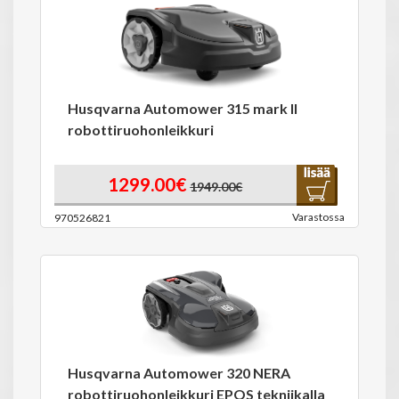
Husqvarna Automower 315 mark II
robottiruohonleikkuri
1299.00€
1949.00€
Varastossa
970526821
Husqvarna Automower 320 NERA
robottiruohonleikkuri EPOS tekniikalla