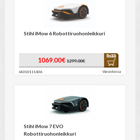
Stihl iMow 6 Robottiruohonleikkuri
1069.00€
1299.00€
Varastossa
IA010111436
Stihl iMow 7 EVO
Robottiruohonleikkuri