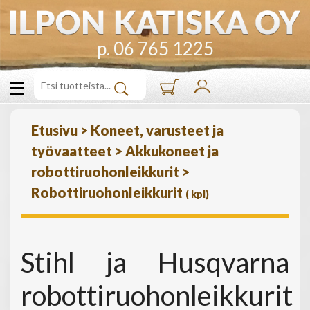
p. 06 765 1225
Etusivu
>
Koneet, varusteet ja
työvaatteet
>
Akkukoneet ja
robottiruohonleikkurit
>
Robottiruohonleikkurit
(
kpl)
Stihl ja Husqvarna
robottiruohonleikkurit