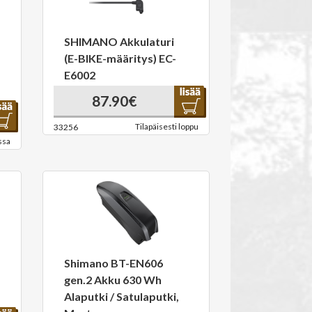
SHIMANO Akkulaturi
(E-BIKE-määritys) EC-
E6002
87.90€
Tilapäisesti loppu
33256
ssa
Shimano BT-EN606
gen.2 Akku 630 Wh
Alaputki / Satulaputki,