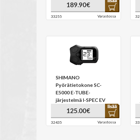
189.90€
Varastossa
33255
32
SHIMANO
Pyörätietokone SC-
E5000 E-TUBE-
järjestelmä I-SPEC EV
125.00€
Varastossa
32435
33