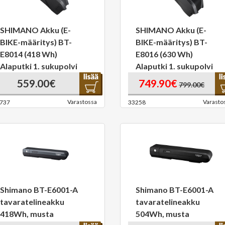
SHIMANO Akku (E-
SHIMANO Akku (E-
BIKE-määritys) BT-
BIKE-määritys) BT-
E8014 (418 Wh)
E8016 (630 Wh)
Alaputki 1. sukupolvi
Alaputki 1. sukupolvi
559.00€
749.90€
799.00€
Varastossa
Varasto
737
33258
Shimano BT-E6001-A
Shimano BT-E6001-A
tavaratelineakku
tavaratelineakku
418Wh, musta
504Wh, musta