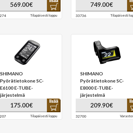
569.00€
749.00€
Tilapäisesti loppu
Tilapäisesti lo
274
33736
SHIMANO
SHIMANO
Pyörätietokone SC-
Pyörätietokone SC-
E6100 E-TUBE-
E8000 E-TUBE-
järjestelmä
järjestelmä
175.00€
209.90€
Tilapäisesti loppu
Varasto
207
32700