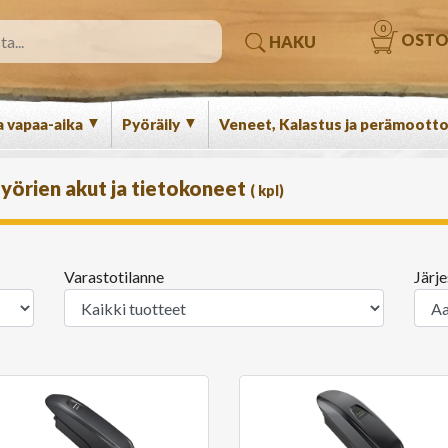
0
OSTO
HAKU
▼
▼
a vapaa-aika
Pyöräily
Veneet, Kalastus ja perämootto
yörien akut ja tietokoneet
(
kpl)
Varastotilanne
Järje