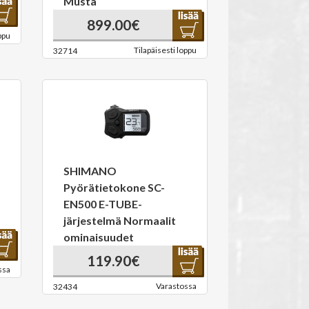
Musta
899.00€
ppu
Tilapäisesti loppu
32714
SHIMANO
Pyörätietokone SC-
EN500 E-TUBE-
järjestelmä Normaalit
ominaisuudet
119.90€
ssa
Varastossa
32434