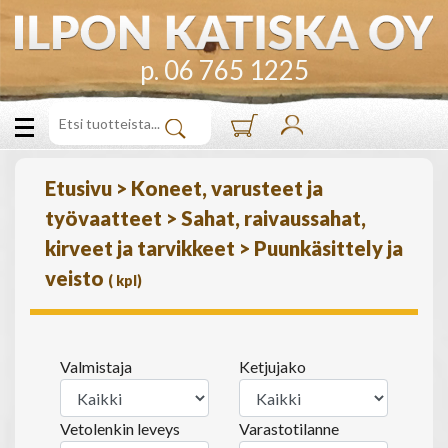
p. 06 765 1225
Etusivu
>
Koneet, varusteet ja
työvaatteet
>
Sahat, raivaussahat,
kirveet ja tarvikkeet
>
Puunkäsittely ja
veisto
(
kpl)
Valmistaja
Ketjujako
Vetolenkin leveys
Varastotilanne