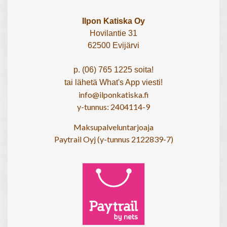
Ilpon Katiska Oy
Hovilantie 31
62500 Evijärvi
p. (06) 765 1225 soita!
tai lähetä What's App viesti!
info@ilponkatiska.fi
y-tunnus: 2404114-9
Maksupalveluntarjoaja
Paytrail Oyj (y-tunnus 2122839-7)