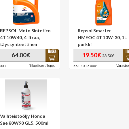
REPSOL Moto Sintetico
Repsol Smarter
4T 10W40, 4 litraa,
HMEOC 4T 10W-30, 1L
täyssynteettinen
purkki
64.00€
19.50€
23.50€
Tilapäisesti loppu
Varasto
003
553-1039-0001
Vaihteistoöljy Honda
Sae 80W90 GL5, 500ml