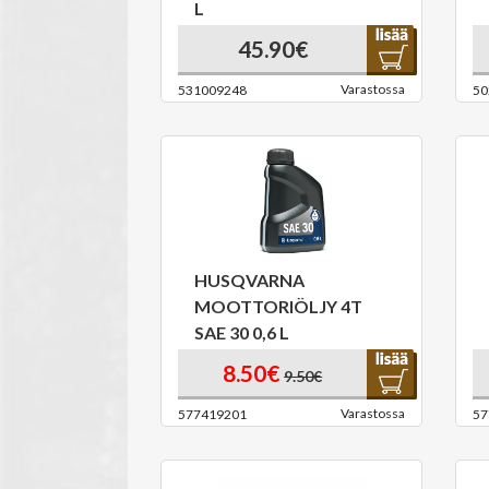
L
45.90€
Varastossa
531009248
50
HUSQVARNA
MOOTTORIÖLJY 4T
SAE 30 0,6 L
8.50€
9.50€
Varastossa
577419201
57