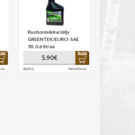
Ruohonleikkuriöljy
GREENTEK/EURO: SAE
30, 0,6 litraa
5.90€
ssa
Varastossa
83051