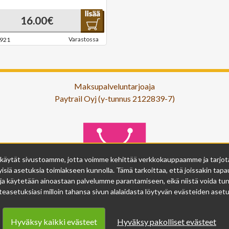
16.00€
Varastossa
921
Maksupalveluntarjoaja
Paytrail Oyj (y-tunnus 2122839-7)
 käytät sivustoamme, jotta voimme kehittää verkkokauppaamme ja tarjota s
isiä asetuksia toimiakseen kunnolla. Tämä tarkoittaa, että joissakin tapau
ja käytetään ainoastaan palvelumme parantamiseen, eikä niistä voida tunn
easetuksiasi milloin tahansa sivun alalaidasta löytyvän evästeiden asetuk
Hyväksy kaikki evästeet
Hyväksy pakolliset evästeet