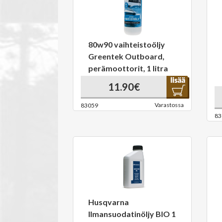
80w90 vaihteistoöljy
Greentek Outboard,
perämoottorit, 1 litra
11.90€
Varastossa
83059
83
Husqvarna
Ilmansuodatinöljy BIO 1