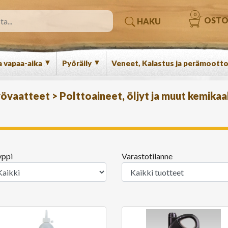
0
OSTO
HAKU
▼
▼
a vapaa-aika
Pyöräily
Veneet, Kalastus ja perämootto
työvaatteet
>
Polttoaineet, öljyt ja muut kemikaa
yppi
Varastotilanne