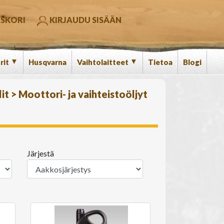
SKORI
KIRJAUDU SISÄÄN
▼
▼
rit
Husqvarna
Vaihtolaitteet
Tietoa
Blogi
lit
>
Moottori- ja vaihteistoöljyt
Järjestä