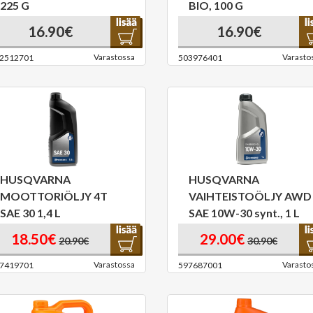
225 G
BIO, 100 G
16.90€
16.90€
Varastossa
Varasto
2512701
503976401
HUSQVARNA
HUSQVARNA
MOOTTORIÖLJY 4T
VAIHTEISTOÖLJY AWD
SAE 30 1,4 L
SAE 10W-30 synt., 1 L
18.50€
29.00€
20.90€
30.90€
Varastossa
Varasto
7419701
597687001