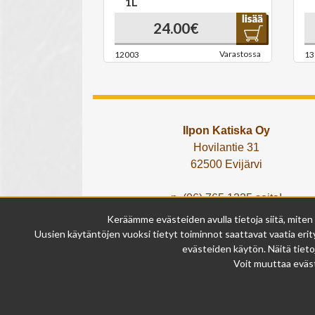
1L
24.00€
Varastossa
12003
13
Ilpon Katiska Oy
Hovilantie 31
62500 Evijärvi
p. (06) 765 1225 soita!
tai lähetä What's App viesti!
Keräämme evästeiden avulla tietoja siitä, miten
info@ilponkatiska.fi
Uusien käytäntöjen vuoksi tietyt toiminnot saattavat vaatia erity
y-tunnus: 2404114-9
evästeiden käytön. Näitä tieto
Voit muuttaa eväst