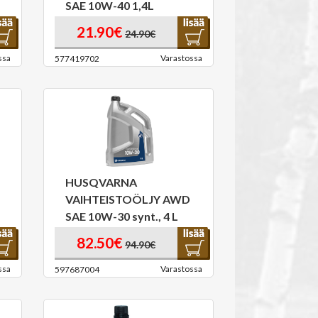
SAE 10W-40 1,4L
21.90€
24.90€
ssa
Varastossa
577419702
HUSQVARNA
VAIHTEISTOÖLJY AWD
SAE 10W-30 synt., 4 L
82.50€
94.90€
ssa
Varastossa
597687004