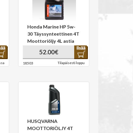
Honda Marine HP 5w-
30 Täyssynteettinen 4T
Moottoriöljy 4L astia
52.00€
ssa
Tilapäisesti loppu
18503
HUSQVARNA
MOOTTORIÖLJY 4T