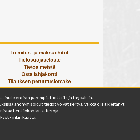
Toimitus- ja maksuehdot
Tietosuojaseloste
Tietoa meistä
Osta lahjakortti
Tilauksen peruutuslomake
Olemme avoinna
inulle entistä parempia tuotteita ja tarjouksia.
ma - pe 9 - 17
ksissa anonymisoidut tiedot voivat kertyä, vaikka olisit kieltänyt
la 9 - 14
istaa henkilökohtaisia tietoja.
su suljettu
set -linkin kautta.