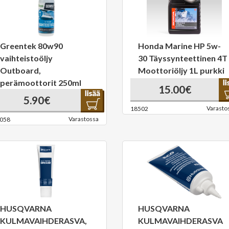
Greentek 80w90
Honda Marine HP 5w-
vaihteistoöljy
30 Täyssynteettinen 4T
Outboard,
Moottoriöljy 1L purkki
perämoottorit 250ml
15.00€
5.90€
Varasto
18502
Varastossa
058
HUSQVARNA
HUSQVARNA
KULMAVAIHDERASVA,
KULMAVAIHDERASVA