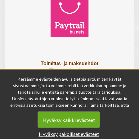
Toimitus- ja maksuehdot
Tietosuojaseloste
Tietoa meistä
Keräämme evästeiden avulla tietoja siitä, miten käytät
Osta lahjakortti
sivustoamme, jotta voimme kehittää verkkokauppaamme ja
tarjota sinulle entistä parempia tuotteita ja tarjouksia.
Tilauksen peruutuslomake
Uusien käytäntöjen vuoksi tietyt toiminnot saattavat vaatia
erityisiä asetuksia toimiakseen kunnolla. Tämä tarkoittaa, että
Olemme avoinna
joissakin tapauksissa anonymisoidut tiedot voivat kertyä,
ma - pe 9 - 17
vaikka olisit kieltänyt evästeiden käytön. Näitä tietoja
la 9 - 14
Hyväksy kaikki evästeet
käytetään ainoastaan palvelumme parantamiseen, eikä niistä
su suljettu
voida tunnistaa henkilökohtaisia tietoja.
Hyväksy pakolliset evästeet
Voit muuttaa evästeasetuksiasi milloin tahansa sivun