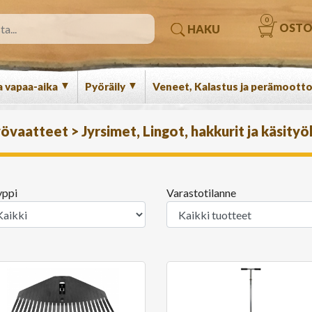
0
OSTO
HAKU
▼
▼
a vapaa-aika
Pyöräily
Veneet, Kalastus ja perämootto
työvaatteet
>
Jyrsimet, Lingot, hakkurit ja käsity
yppi
Varastotilanne