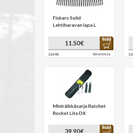
Fiskars Solid
Lehtiharavan lapa L
11.50€
Varastossa
26348
26
Miniräikkäsarja Ratchet
Rocket Lite DX
39.90€