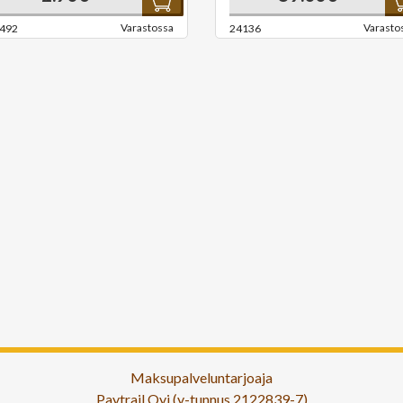
Varastossa
Varasto
492
24136
Maksupalveluntarjoaja
Paytrail Oyj (y-tunnus 2122839-7)