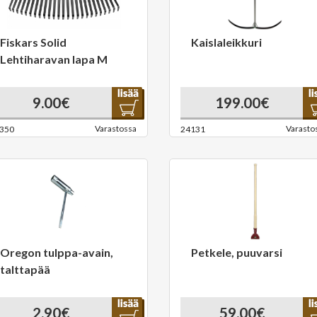
Fiskars Solid
Kaislaleikkuri
Lehtiharavan lapa M
9.00€
199.00€
Varastossa
Varasto
350
24131
Oregon tulppa-avain,
Petkele, puuvarsi
talttapää
2.90€
59.00€