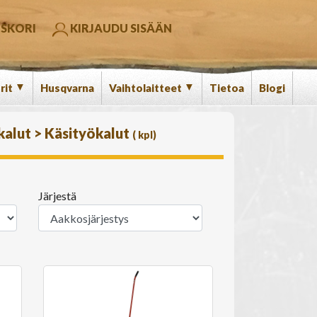
SKORI
KIRJAUDU SISÄÄN
▼
▼
rit
Husqvarna
Vaihtolaitteet
Tietoa
Blogi
ökalut
>
Käsityökalut
(
kpl)
Järjestä