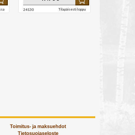
ssa
Tilapäisesti loppu
24130
Toimitus- ja maksuehdot
Tietosuojaseloste