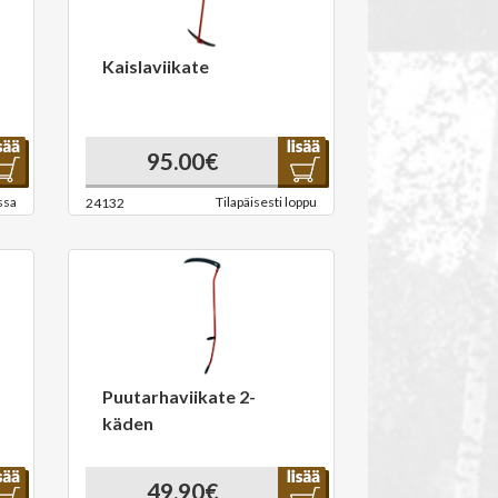
Kaislaviikate
95.00€
ssa
Tilapäisesti loppu
24132
Puutarhaviikate 2-
käden
49.90€