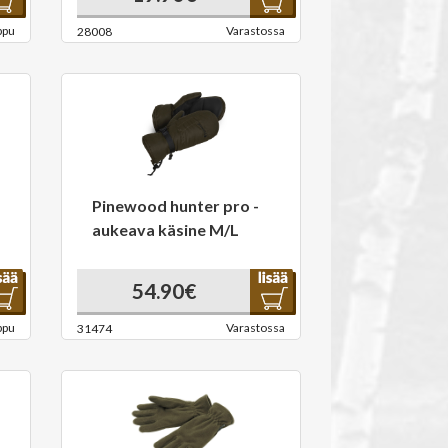
ppu
Varastossa
28008
Pinewood hunter pro -
aukeava käsine M/L
54.90€
ppu
Varastossa
31474