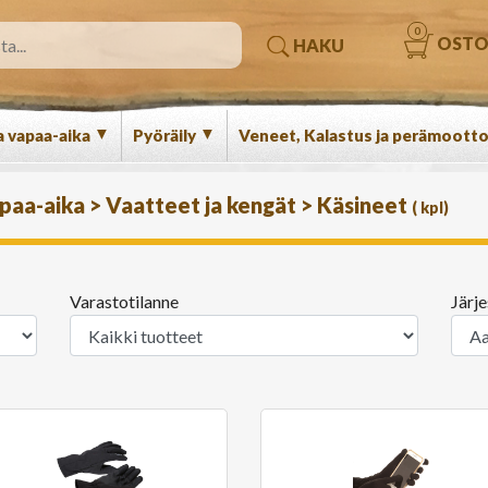
0
OSTO
HAKU
▼
▼
a vapaa-aika
Pyöräily
Veneet, Kalastus ja perämootto
apaa-aika
>
Vaatteet ja kengät
>
Käsineet
(
kpl)
Varastotilanne
Järje