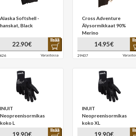
Alaska Softshell -
Cross Adventure
hanskat, Black
Älysormikkaat 90%
Merino
22.90€
14.95€
Varastossa
Varasto
626
29437
INUIT
INUIT
Neopreenisormikas
Neopreenisormikas
koko L
koko XL
19.90€
19.90€