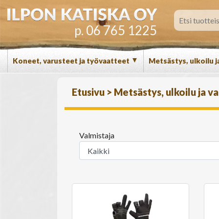
p. 06 765 1225
▼
Koneet, varusteet ja työvaatteet
Metsästys, ulkoilu j
Etusivu
>
Metsästys, ulkoilu ja v
Valmistaja