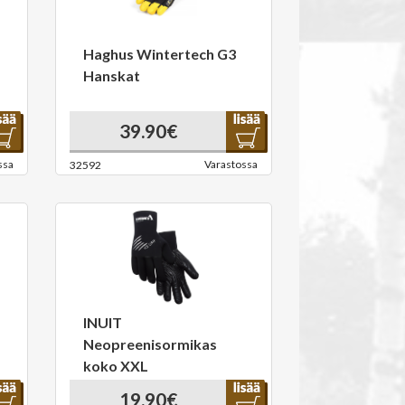
Haghus Wintertech G3
Hanskat
39.90€
ssa
Varastossa
32592
INUIT
Neopreenisormikas
koko XXL
19.90€