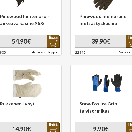
Pinewood hunter pro -
Pinewood membrane
aukeava käsine XS/S
metsästyskäsine
54.90€
39.90€
Tilapäisesti loppu
Varasto
903
22348
Rukkanen Lyhyt
SnowFox Ice Grip
talvisormikas
14.90€
9.90€