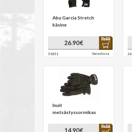
Abu Garcia Stretch
käsine
26.90€
Varastossa
31851
26
Inuit
metsästyssormikas
14.90€