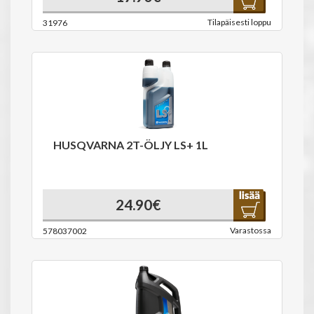
Tilapäisesti loppu
31976
HUSQVARNA 2T-ÖLJY LS+ 1L
24.90€
Varastossa
578037002