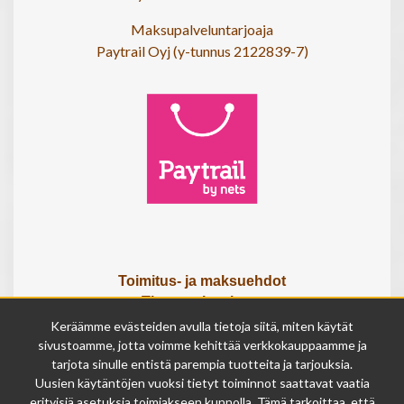
Maksupalveluntarjoaja
Paytrail Oyj (y-tunnus 2122839-7)
Toimitus- ja maksuehdot
Tietosuojaseloste
Tietoa meistä
Keräämme evästeiden avulla tietoja siitä, miten käytät
Osta lahjakortti
sivustoamme, jotta voimme kehittää verkkokauppaamme ja
tarjota sinulle entistä parempia tuotteita ja tarjouksia.
Tilauksen peruutuslomake
Uusien käytäntöjen vuoksi tietyt toiminnot saattavat vaatia
erityisiä asetuksia toimiakseen kunnolla. Tämä tarkoittaa, että
Olemme avoinna