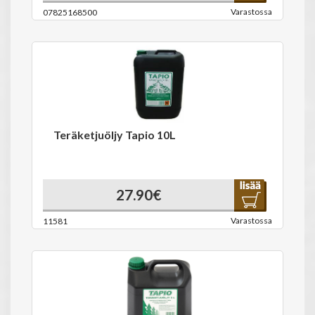
Varastossa
07825168500
Teräketjuöljy Tapio 10L
27.90€
Varastossa
11581