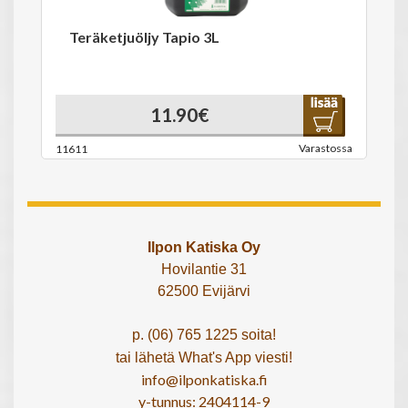
Teräketjuöljy Tapio 3L
11.90€
Varastossa
11611
Ilpon Katiska Oy
Hovilantie 31
62500 Evijärvi
p. (06) 765 1225 soita!
tai lähetä What's App viesti!
info@ilponkatiska.fi
y-tunnus: 2404114-9