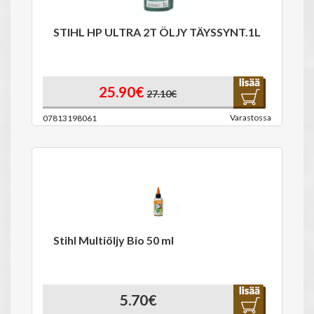
STIHL HP ULTRA 2T ÖLJY TÄYSSYNT.1L
25.90€
27.10€
Varastossa
07813198061
Stihl Multiöljy Bio 50 ml
5.70€