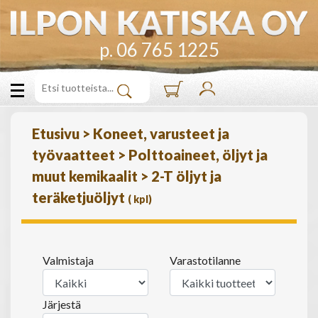
p. 06 765 1225
Etusivu
>
Koneet, varusteet ja
työvaatteet
>
Polttoaineet, öljyt ja
muut kemikaalit
>
2-T öljyt ja
teräketjuöljyt
(
kpl)
Valmistaja
Varastotilanne
Järjestä